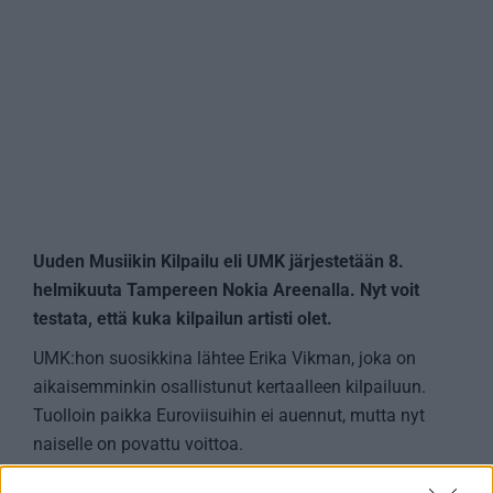
Uuden Musiikin Kilpailu eli UMK järjestetään 8.
helmikuuta Tampereen Nokia Areenalla. Nyt voit
testata, että kuka kilpailun artisti olet.
UMK:hon suosikkina lähtee Erika Vikman, joka on
aikaisemminkin osallistunut kertaalleen kilpailuun.
Tuolloin paikka Euroviisuihin ei auennut, mutta nyt
naiselle on povattu voittoa.
Yllätyksiä on kuitenkin nähty aikaisemminkin, joten