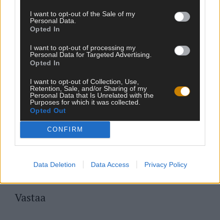
I want to opt-out of the Sale of my
Personal Data.
Jaa WhatsAppissa
Opted In
I want to opt-out of processing my
Personal Data for Targeted Advertising.
Opted In
OLETKO JO TESTANNUT?
I want to opt-out of Collection, Use,
Retention, Sale, and/or Sharing of my
Personal Data that Is Unrelated with the
Kuinka paljon tiedät Salatuista Elämistä?
Purposes for which it was collected.
Vain tosifanit saavat 10/10
Opted Out
TESTAA
CONFIRM
Data Deletion
Data Access
Privacy Policy
Vastaa