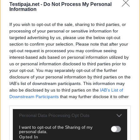
Testipaja.net -
Do Not Process My Personal
vasta esitykset näyttävät sen, että kuka artisteista
Information
erottuu edukseen.
If you wish to opt-out of the sale, sharing to third parties, or
Euroviisut 2025
järjestetään toukokuussa Sveitsissä,
processing of your personal or sensitive information for
joten UMK:n voittaja lähtee edustamaan Suomea.
targeted advertising by us, please use the below opt-out
Kuka UMK-artisti olet?
section to confirm your selection. Please note that after your
opt-out request is processed you may continue seeing
interest-based ads based on personal information utilized by
us or personal information disclosed to third parties prior to
your opt-out. You may separately opt-out of the further
disclosure of your personal information by third parties on the
IAB’s list of downstream participants. This information may
also be disclosed by us to third parties on the
IAB’s List of
Downstream Participants
that may further disclose it to other
third parties.
Personal Data Processing Opt Outs
I want to opt-out of the Sharing of my
personal data.
Opted In
Jaa Facebookissa
Jaa Twitterissä