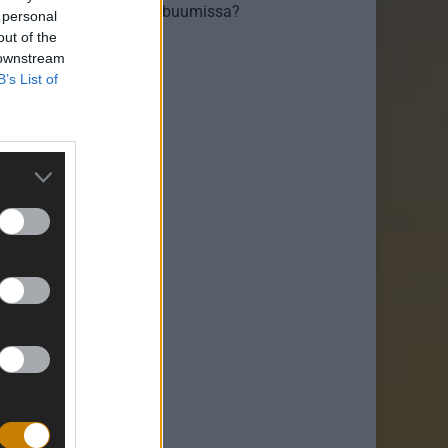
nter, joka kulkee mukana buumissa?
 personal
out of the
 downstream
B’s List of