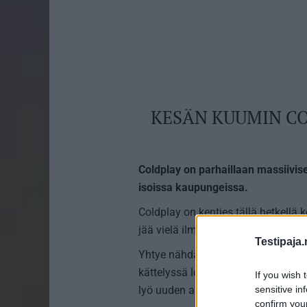
KESÄN KUUMIN COL
Coldplay on parhaillaan massiivise
isoissa kaupungeissa.
Coldplay on kenties tällä hetkellä 
jää vielä ilman lippujakin.
Testipaja.
Yhtye nähdään tänä kesänä myös en
kättelyssä loppuun ja useat fanit 
If you wish 
sensitive in
lyö uuden albumin johdosta lisää b
confirm you