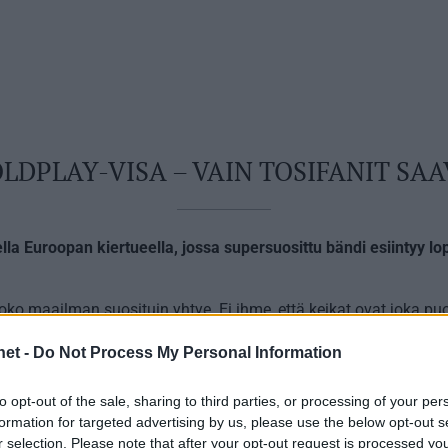
DPLAY-VISA – VAIN TOSIFANIT SAA
lla Euroopan kiertueella, jossa supersuosittu bändi esiintyy l
koko maailman suosituin yhtye. Ei ihme, että keikat ovat joka pu
net -
Do Not Process My Personal Information
simmäistä kertaa Suomessa, missä se pitää peräti neljä keikk
purkivat pettymystään jäätyään ilman tikettejä. Coldplayn suosio
to opt-out of the sale, sharing to third parties, or processing of your per
formation for targeted advertising by us, please use the below opt-out s
ensaa liekkeihin syksyllä.
Coldplayn uusi albumi
ilmestyy 4. lo
r selection. Please note that after your opt-out request is processed y