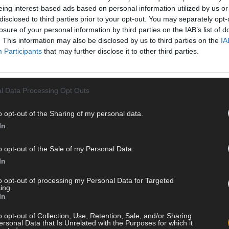
 todellinen yhtyeen superfani vai oletko niin sanotusti gloryhu
eing interest-based ads based on personal information utilized by us or
disclosed to third parties prior to your opt-out. You may separately opt-
o täydet pisteet?
losure of your personal information by third parties on the IAB’s list of
. This information may also be disclosed by us to third parties on the
IA
Participants
that may further disclose it to other third parties.
l Data Processing Opt Outs
o opt-out of the Sharing of my personal data.
In
o opt-out of the Sale of my Personal Data.
In
to opt-out of processing my Personal Data for Targeted
ing.
In
o opt-out of Collection, Use, Retention, Sale, and/or Sharing
ersonal Data that Is Unrelated with the Purposes for which it