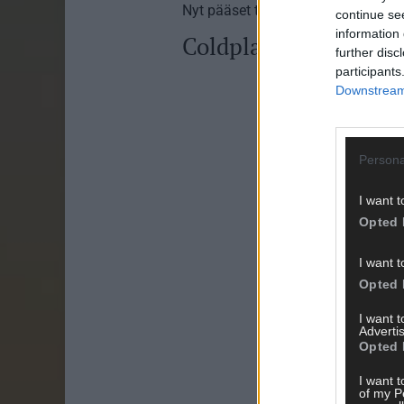
Nyt pääset testaamaan, että oletko
continue se
information 
Coldplay-visa – saatk
further disc
participants
Downstream 
Persona
I want t
Opted 
I want t
Opted 
I want 
Advertis
Opted 
I want t
of my P