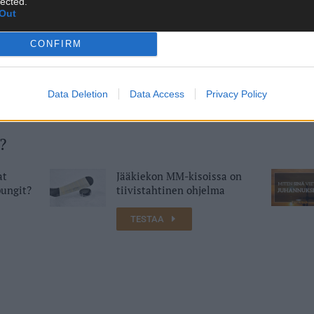
lected.
Out
CONFIRM
Jaa Facebookissa
Jaa Twitterissä
Jaa WhatsApp
Data Deletion
Data Access
Privacy Policy
?
at
Jääkiekon MM-kisoissa on
ungit?
tiivistahtinen ohjelma
TESTAA