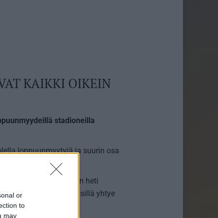
VAT KAIKKI OIKEIN
oppuunmyydeillä stadioneilla
olella loppuunmyytyjä ja suurin osa
aa. Nämä kaikki myytiin heti
 tuskin on hyytymässä, sillä yhtye
sonal or
ection to
kakuuta.
ou may