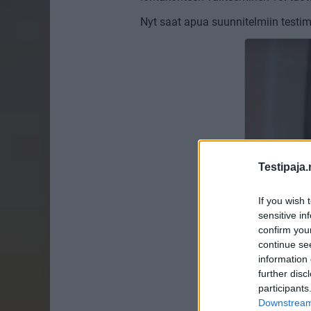
Nyt saat apua suunnitelmiin testim
Testipaja.
If you wish 
sensitive in
confirm you
continue se
information 
further disc
participants
Downstream 