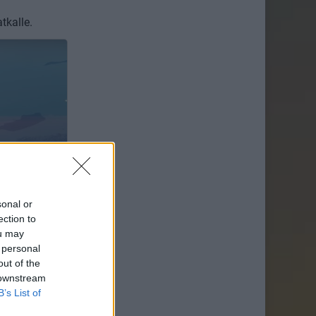
tkalle.
sonal or
ection to
ou may
 personal
out of the
 downstream
B’s List of