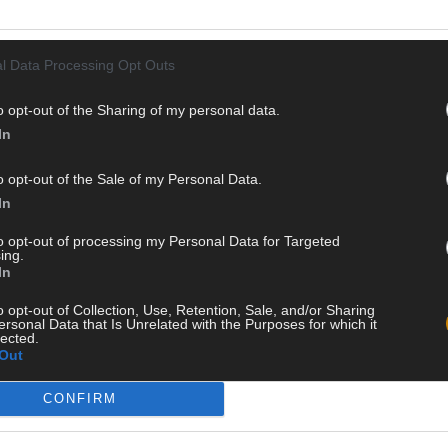
l Data Processing Opt Outs
o opt-out of the Sharing of my personal data.
In
o opt-out of the Sale of my Personal Data.
In
to opt-out of processing my Personal Data for Targeted
ing.
In
o opt-out of Collection, Use, Retention, Sale, and/or Sharing
Jaa Facebookissa
Jaa Twitterissä
Jaa WhatsAppi
ersonal Data that Is Unrelated with the Purposes for which it
lected.
Out
CONFIRM
?