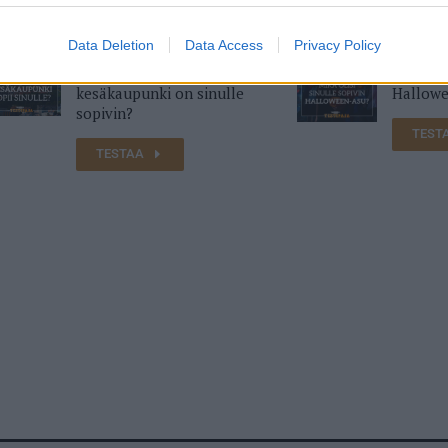
Data Deletion
Data Access
Privacy Policy
Mikä suomalainen
Mikä oli
kesäkaupunki on sinulle
Hallowe
sopivin?
TEST
TESTAA