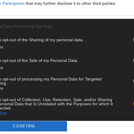
Participants
that may further disclose it to other third parties.
l Data Processing Opt Outs
o opt-out of the Sharing of my personal data.
In
o opt-out of the Sale of my Personal Data.
In
to opt-out of processing my Personal Data for Targeted
ing.
In
o opt-out of Collection, Use, Retention, Sale, and/or Sharing
ersonal Data that Is Unrelated with the Purposes for which it
lected.
issa
Jaa Twitterissä
Jaa WhatsAppissa
Out
CONFIRM