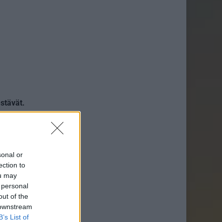
stävät.
n kannattaja olet
aan aivan yhtä mieltä
sonal or
ection to
ou may
 personal
out of the
 downstream
B’s List of