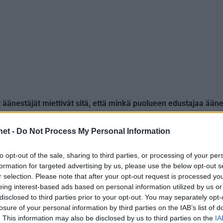
 äänestäjät miettivät sitä, että minkä puolueen edustajaa ääne
 alapuolella olevan testin avulla voit katsoa, että minkä puoluee
net -
Do Not Process My Personal Information
ttä jaat arvot jonkun puolueen kanssa, mutta oletko sitten kuitenk
to opt-out of the sale, sharing to third parties, or processing of your per
t testi ja tsekkaa, mikä on sinun puolueesi.
formation for targeted advertising by us, please use the below opt-out s
r selection. Please note that after your opt-out request is processed y
et oikeasti?
eing interest-based ads based on personal information utilized by us or
disclosed to third parties prior to your opt-out. You may separately opt-
losure of your personal information by third parties on the IAB’s list of
. This information may also be disclosed by us to third parties on the
IA