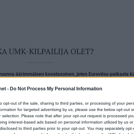
A UMK-KILPAILIJA OLET?
 vuonna äärimmäisen kovatasoinen, joten Euroviisu-paikasta k
net -
Do Not Process My Personal Information
uosikki on Sara Siipola, mutta kisa on huomattavasti tiukempi 
 suosikki. Suurimmat haastajat ovat ennakkoon Mikael Gabriel & 
to opt-out of the sale, sharing to third parties, or processing of your per
formation for targeted advertising by us, please use the below opt-out s
uhuipennuksen, koska voidaan rehellisesti todeta, että esitykse
r selection. Please note that after your opt-out request is processed y
aista ylivoimaiseen suosioon lähtenyttä kappaletta ei nyt ole.
eing interest-based ads based on personal information utilized by us or
disclosed to third parties prior to your opt-out. You may separately opt-