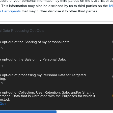
losure of your personal information by third parties on the IAB’s list of
. This information may also be disclosed by us to third parties on the
IA
Participants
that may further disclose it to other third parties.
l Data Processing Opt Outs
o opt-out of the Sharing of my personal data.
In
o opt-out of the Sale of my Personal Data.
In
to opt-out of processing my Personal Data for Targeted
ing.
In
o opt-out of Collection, Use, Retention, Sale, and/or Sharing
ersonal Data that Is Unrelated with the Purposes for which it
lected.
Out
issa
Jaa Twitterissä
Jaa WhatsAppissa