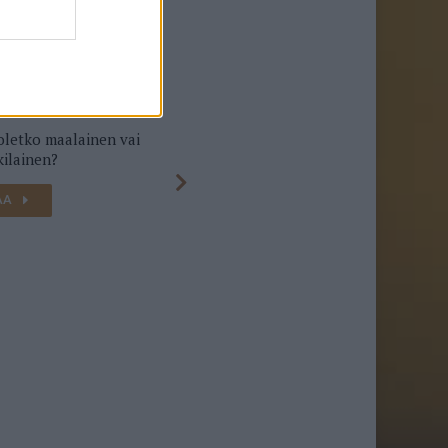
 oletko maalainen vai
Kuinka paljon tiedät
ilainen?
Salatuista Elämistä? Vain
tosifanit saavat 10/10
AA
TESTAA