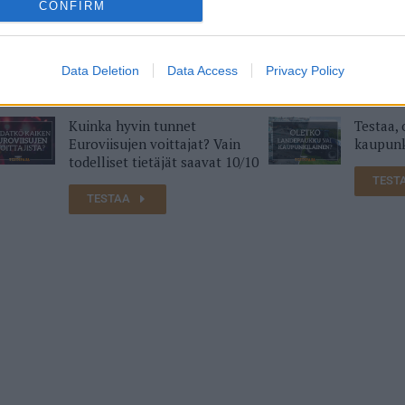
CONFIRM
Data Deletion
Data Access
Privacy Policy
Kuinka hyvin tunnet
Testaa,
Euroviisujen voittajat? Vain
kaupunk
todelliset tietäjät saavat 10/10
TEST
TESTAA